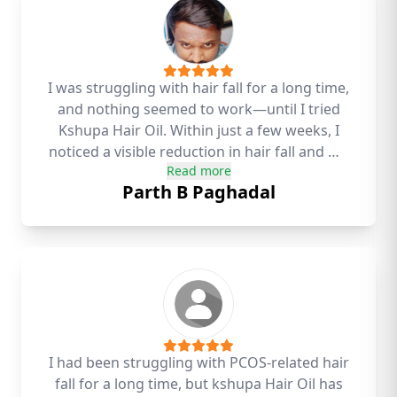
I was struggling with hair fall for a long time,
and nothing seemed to work—until I tried
Kshupa Hair Oil. Within just a few weeks, I
noticed a visible reduction in hair fall and my
Read more
hair started looking healthier, shinier, and
Parth B Paghadal
fuller. I’m truly amazed by the results. This oil
has been a game-changer for me!
I had been struggling with PCOS-related hair
fall for a long time, but kshupa Hair Oil has