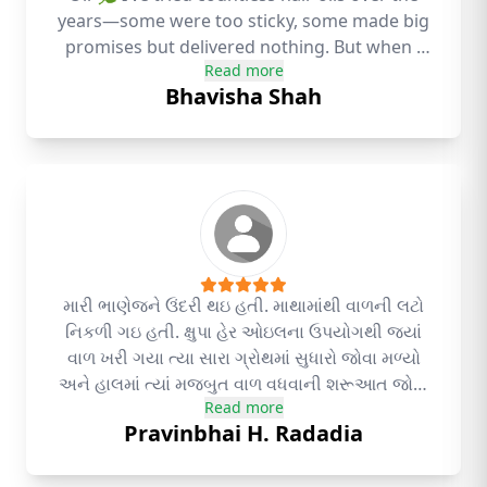
years—some were too sticky, some made big
promises but delivered nothing. But when I
Read more
discovered Kshupa Hair Oil, everything
Bhavisha Shah
changed. Within just a few weeks of
consistent use, I saw a dramatic difference in
my hair texture, volume, and strength. The
hair fall that used to worry me every time I
brushed or washed my hair… reduced
significantly! My scalp felt nourished, my
roots felt stronger, and the best part? I
started getting compliments on how healthy
મારી ભાણેજને ઉંદરી થઇ હતી. માથામાંથી વાળની લટો
and shiny my hair looked — something that
નિકળી ગઇ હતી. ક્ષુપા હેર ઓઇલના ઉપયોગથી જ્યાં
hadn’t happened in years! What I love most
વાળ ખરી ગયા ત્યા સારા ગ્રોથમાં સુધારો જોવા મળ્યો
about Kshupa is that it’s made from pure,
અને હાલમાં ત્યાં મજબુત વાળ વધવાની શરૂઆત જોવા
natural, Ayurvedic ingredients — no
Read more
મળેલ છે.Thanks Kshupa
chemicals, no harsh perfumes. Just the
Pravinbhai H. Radadia
healing power of nature. It feels like a
blessing in a bottle. If you’re someone who’s