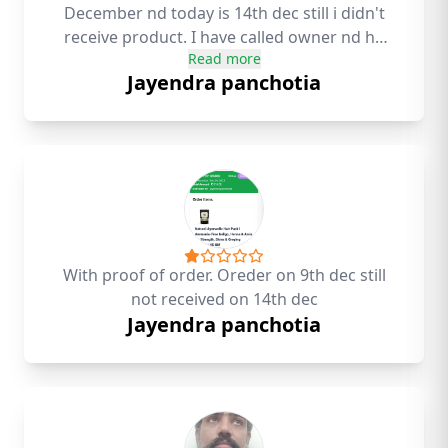
December nd today is 14th dec still i didn't
receive product. I have called owner nd he
Read more
replied me in which courier do u want to
Jayendra panchotia
order next time I will dispatch in that courier.
While ordering there is not an option for
choice of courier. This is only excuse from
owner side not a genuine reply. If u can't
deliver product from surat to junagadh
within 2 days then u should close ur business
without blaming ur customer
With proof of order. Oreder on 9th dec still
not received on 14th dec
Jayendra panchotia