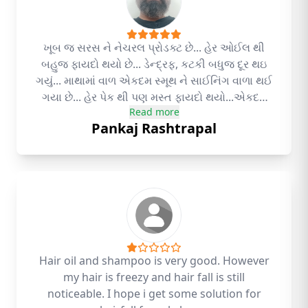
ખૂબ જ સરસ ને નેચરલ પ્રોડક્ટ છે... હેર ઓઈલ થી
બહુજ ફાયદો થયો છે... ડેન્દ્રફ, કટકી બધુજ દૂર થઇ
ગયું... માથામાં વાળ એકદમ સ્મૂથ ને સાઈનિંગ વાળા થઈ
ગયા છે... હેર પેક થી પણ મસ્ત ફાયદો થયો...એકદમ
Read more
નેચરલ લાગે છે ... દર 15 દિવસે હરપેક લગાવું છે... એ
Pankaj Rashtrapal
લગાવ્યા પછી બહાર નીકળું ત્યારે 5 લોકો તો પૂછે જ કે
વાળમાં શું લગાવો છો? તે એટલા સ્મૂથ ને સાઈનિંગ મારે
છે... હું હેરપેકનો યુઝ બિયર્ડમાં કરું છું...ખુબજ ફાયદો
થયો છે... ખૂબ ખૂબ આભાર કે તમે આટલી લાભદાયી
પ્રોડક્ટ બનાવી 🙏
Hair oil and shampoo is very good. However
my hair is freezy and hair fall is still
noticeable. I hope i get some solution for