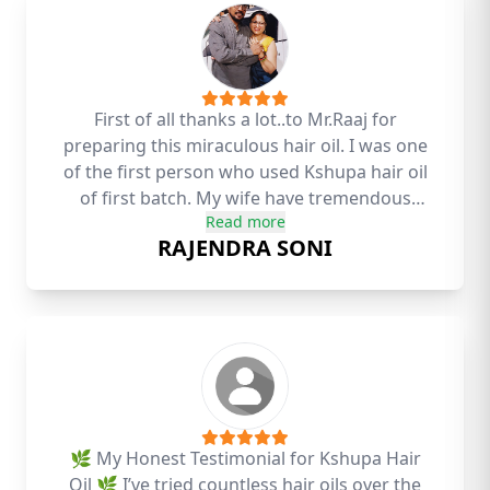
First of all thanks a lot..to Mr.Raaj for
preparing this miraculous hair oil. I was one
of the first person who used Kshupa hair oil
of first batch. My wife have tremendous
Read more
problem of hair fall and we had tried so
RAJENDRA SONI
many hair oils, capsules..etc but nothing
helped us.But surprisingly after using
Kshupa hair oil, her hair fall is considerably
reduced.Also hair growth is visible clearly.
Now we are using Kshupa hair oil as well as
Kshupa hair shampoo and body wash which
are also great products.
🌿 My Honest Testimonial for Kshupa Hair
Oil 🌿 I’ve tried countless hair oils over the