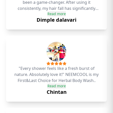
been a game-changer. After using it
consistently, my hair fall has significantly
Read more
reduced. Not only that, but I've also noticed
Dimple dalavari
remarkable hair growth. This oil has truly
transformed my hair health. I highly
recommend kshupa Hair Oil to anyone
facing similar issues.
"Every shower feels like a fresh burst of
nature. Absolutely love it!" NEEMCOOL is my
First&Last Choice for Herbal Body Wash..
Read more
Chintan