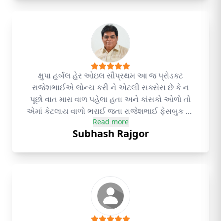
ક્ષુપા હર્બલ હેર ઓઇલ સૌપ્રથમ આ જ પ્રોડક્ટ
રાજેશભાઈએ લોન્ચ કરી ને એટલી સક્સેસ છે કે ન
પૂછો વાત મારા વાળ પહેલા હતા અને કાંસકો ઓળો તો
એમાં કેટલાય વાળો ભરાઈ જતા રાજેશભાઈ ફેસબુક પર
Read more
મારો ફ્રેન્ડ છે એમણે એ પ્રોડક્ટ લોન્ચ કરી અને મેં
Subhash Rajgor
તરત જ મંગાવી લીધી અને લગભગ એક મહિનાના
ગાળામાં વાળમાં એટલો ફરક પડી ગયો એકદમ લાઇન
થઈ ગયા અને માથું ઓળીએ તેમાં એકેય વાળ નહોતો
આવતો થેન્ક્યુ રાજેશભાઈ પછી એમણે અનેક પ્રોડક્ટ
નવી નવી લોન્ચ કરી છે અને બધી પ્રોડક્ટ સક્સેસ છે
અને ભરોસેમંદ છે તમે પણ યુઝ કરો