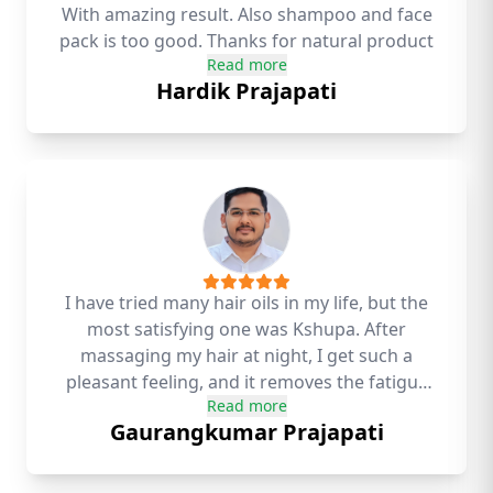
With amazing result. Also shampoo and face
pack is too good. Thanks for natural product
Read more
Hardik Prajapati
I have tried many hair oils in my life, but the
most satisfying one was Kshupa. After
massaging my hair at night, I get such a
pleasant feeling, and it removes the fatigue
Read more
of the day and gives me a deep sleep. Thanks
Gaurangkumar Prajapati
Kshupa.!! - Gaurangkumar Prajapati