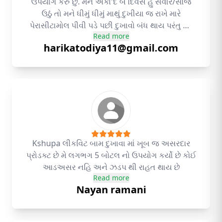
ઉપયોગ કરું છું. મને એકા'દ બે દિવસે હું સવાર/સાંજ
ઉઠું તો મને ધીમું ધીમું માથું દુખીયા જ રાખે મારે
પેરાસીટામોલ પીવી પડે પછી દુખાવો બંધ થાય પરંતુ આ
Read more
પ્રોડક્ટ તો મારે સફેદ વાળ વધતા જાતા એના માટે
harikatodiya11@gmail.com
મંગાવેલ. ખરેખર વર્ષોનો મારો માથાનો દુખાવો બંધ થાય
ગયો ને સાથે સફેદ વાળ માં ફાયદો થયો ખુબ ખુબ
આભાર રાજેશભાઈ 🙏🙏 ✍️ હરીભાઈ કાટોડીયા
Kshupa લીકવિટ બામ દુખાવા માં ખૂબ જ અસરદાર
પ્રોડક્ટ છે મે લગભગ 5 બોટલ નો ઉપયોગ કર્યો છે કોઈ
આડઅસર નહિ અને ઝડપ થી રાહત થાય છે
Read more
Nayan ramani