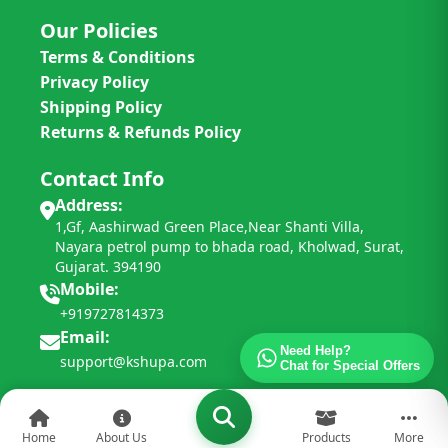
Our Policies
Terms & Conditions
Privacy Policy
Shipping Policy
Returns & Refunds Policy
Contact Info
Address:
1,Gf, Aashirwad Green Place,Near Shanti Villa,
Nayara petrol pump to bhada road, Kholwad, Surat,
Gujarat. 394190
Mobile:
+919727814373
Email:
Need Help?
support@kshupa.com
Chat for Special Offers
Home
About Us
Products
More