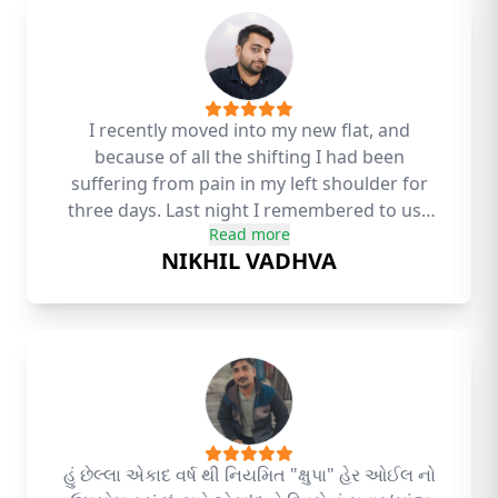
I recently moved into my new flat, and
because of all the shifting I had been
suffering from pain in my left shoulder for
three days. Last night I remembered to use
Read more
Kshupa Liquid Balm before going to sleep.
NIKHIL VADHVA
When I woke up in the morning, the pain had
completely disappeared! 😊💝😊
હું છેલ્લા એકાદ વર્ષ થી નિયમિત "ક્ષુપા" હેર ઓઈલ નો