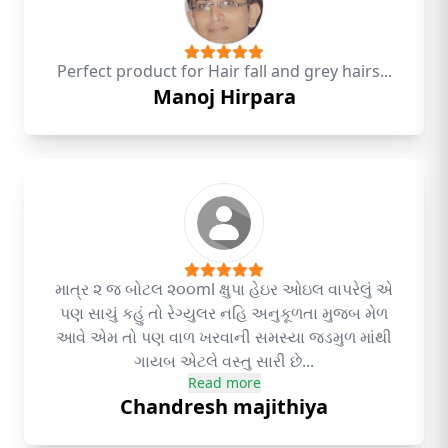
Perfect product for Hair fall and grey hairs...
Manoj Hirpara
માત્ર ૨ જ બોટલ ૨૦૦ml ક્ષુપા હેઇર ઓઇલ વાપરેલું એ
પણ સાચું કહું તો રેગ્યુલર નહિ અનુકૂળતા મુજબ મેળ
આવે એમ તો પણ વાળ ખરવાની સમસ્યા જડમુળ માંથી
ગાયબ એટલે વસ્તુ સારી છે...
Read more
Chandresh majithiya