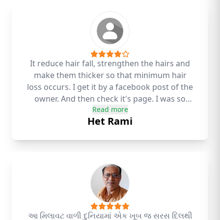
It reduce hair fall, strengthen the hairs and
make them thicker so that minimum hair
loss occurs. I get it by a facebook post of the
owner. And then check it's page. I was so
Read more
amazed by the review so I also ordered it. I
Het Rami
am 25 year old and my hair has started
loosing. But from the first day of using this
KSHUPA hair oil I am feeling less hair loss. Yet
it didn't grow new hair in bald area but I
think that will also happen it some days
because I have started using it since a
month.
આ મિલાવટ વાળી દુનિયામાં એક ખૂબ જ સરસ દિલથી