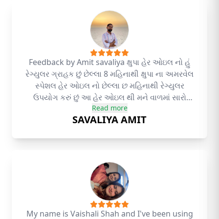
Feedback by Amit savaliya ક્ષુપા હેર ઓઇલ નો હું
રેગ્યુલર ગ્રાહક છું છેલ્લા 8 મહિનાથી ક્ષુપા ના અમરવેલ
સ્પેશલ હેર ઓઇલ નો છેલ્લા છ મહિનાથી રેગ્યુલર
ઉપયોગ કરું છું આ હેર ઓઇલ થી મને વાળમાં સારો
Read more
એવો ગ્રોથ છે પેલા મારા માથા પર સાવ ટાલ હતી આજે
SAVALIYA AMIT
છ મહિનાની અંદર એમાં સારું એવું રીઝલ્ટ મળ્યું છે
આજે ટાલ દેખાતી ભી નથી અને એકો એક વાળના
છિદ્રો ખુલ્લી અને વાળ આવવાની શરૂઆત થઈ ગઈ છે
મિત્રો મેં આપેલા પણ ઘણી બધી કંપનીઓના હેર
ઓઇલનો અને ટેબલેટ નો ઉપયોગ કર્યો છે તેનાથી
રીઝલ્ટ ફટાફટ મળી જાય છે પરંતુ તે દવા શરૂઆત
રાખી એ એટલો ટાઈમ જ વાળ રહે છે અને પછી એકા
એકવાર બધા જ ખરી જાય છે જેમ પહેલા ટાલ હોય
My name is Vaishali Shah and I've been using
એવી જ ટાલ થઈ જતી હતી પરંતુ ક્ષુપા સ્પેશલ