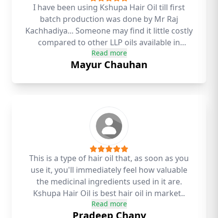
I have been using Kshupa Hair Oil till first
batch production was done by Mr Raj
Kachhadiya... Someone may find it little costly
compared to other LLP oils available in
Read more
market , but believe me it will be very
Mayur Chauhan
harmful for your hair. So I strongly
recommend to use Kshupa Hair Oil for better
health of your precious Hair...
This is a type of hair oil that, as soon as you
use it, you'll immediately feel how valuable
the medicinal ingredients used in it are.
Kshupa Hair Oil is best hair oil in market..
Read more
Pradeep Chanv